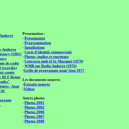
Presentation :
-Andorre
-
Présentation
-
Programmation
-
Installations
io-Andorra
-
Carte d'identité commerciale
history (1981)
-
Photos, studios et emetteurs
anys
-
Conversa amb el Sr. Marquet (1979)
ne de radio
-
WMR sur Radio Andorre (1976)
 (exordio)
-
Grille de programme aout/ Sept 1977
it contée
ur RCF Reims
Les documents sonores:
ondes"
-
Extraits sonores
énées - Aout
-
Videos
7AC
Autres photos
Zorzano
-
Photos 2001
.
-
Photos 2002
-
Photos 2006
-
Photos 2007
-
Photos 2008