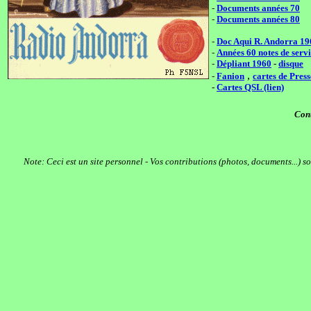
-
Documents années 70
-
Documents années 80
-
Doc Aqui R. Andorra 19
-
Années 60 notes de serv
-
Dépliant 1960
-
disque
,
-
Fanion
cartes de Press
-
Cartes QSL (lien)
Cont
Note: Ceci est un site personnel - Vos contributions (photos, documents...) s