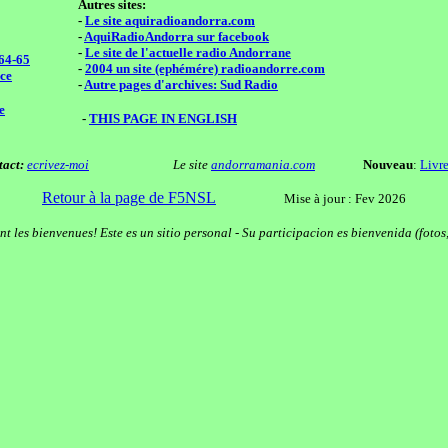
Autres sites:
-
Le site aquiradioandorra.com
-
AquiRadioAndorra sur facebook
-
Le site de l'actuelle radio Andorrane
64-65
-
2004 un site (ephémére) radioandorre.com
ice
-
Autre pages d'archives: Sud Radio
e
-
THIS PAGE IN ENGLISH
act:
ecrivez-moi
Le site
andorramania.com
Nouveau
:
Livre
Retour à la page de F5NSL
Mise à jour : Fev 2026
ont les bienvenues! Este es un sitio personal - Su participacion es bienvenida (foto