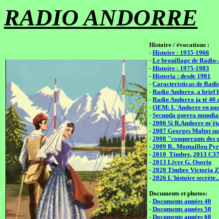
RADIO ANDORRE
Histoire / évocations :
-
Histoire : 1935-1966
-
Le brouillage de Radio
-
Histoire : 1975-1983
-
Historia : desde 1981
-
Caracteristicas de Rad
-
Radio Andorra, a brief 
-
Radio Andorra ja té 40 
-
OEM: L'Andorre en pan
-
Secunda guerra mundial
-
2006 Si R.Andorre m'éta
-
2007 Georges Maltot s
-
2008 "conquerants des 
-
2009 R.. Montaillou Pyr
-
2010 Timbre
,
2013 C3
-
2013 Livre G. Osorio
-
2020 Timbre Victoria 
-
2026 L'histoire secrète..
Documents et photos:
-
Documents années 40
-
Documents années 50
-
Documents années 60